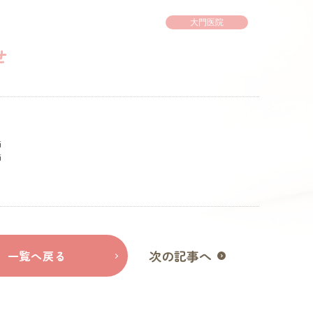
大門医院
せ
師
師
次の記事へ
一覧へ戻る