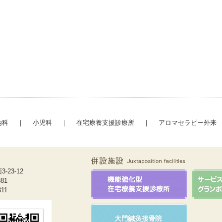
内科
｜
小児科
｜
在宅療養支援診療所
｜
アロマセラピー外来
23-12
881
311