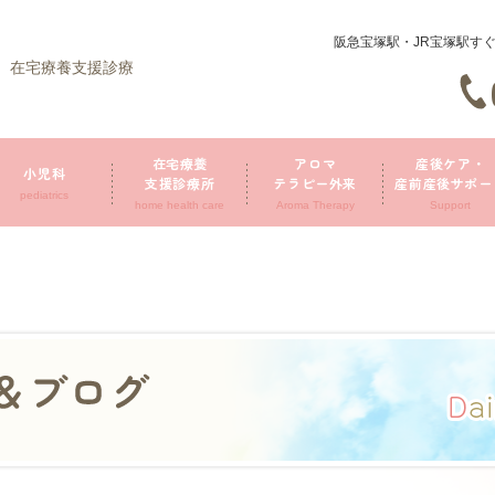
阪急宝塚駅・JR宝塚駅す
、在宅療養支援診療
在宅療養
アロマ
産後ケア・
小児科
支援診療所
テラピー外来
産前産後サポー
pediatrics
home health care
Aroma Therapy
Support