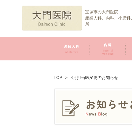
宝塚市の大門医院
産婦人科、内科、小児科
所
内科
産婦人科
internal
obstetrics
medicine
TOP
>
8月担当医変更のお知らせ