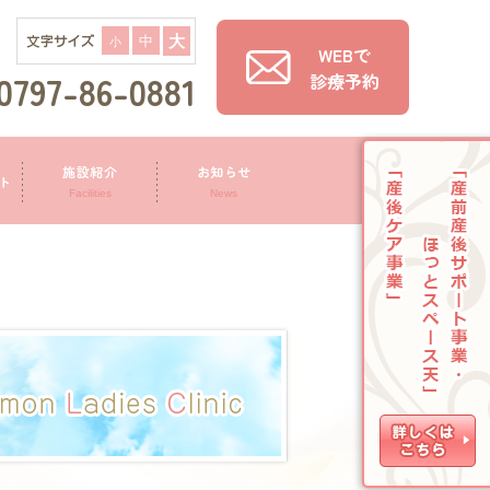
大
中
ぐ
小
WEBで
0797-86-0881
診療予約
施設紹介
お知らせ
ト
Facilities
News