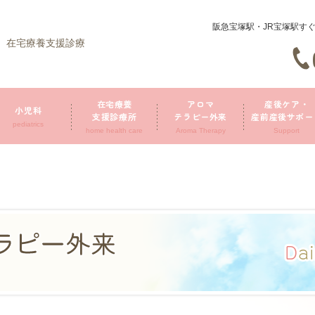
阪急宝塚駅・JR宝塚駅す
、在宅療養支援診療
在宅療養
アロマ
産後ケア・
小児科
支援診療所
テラピー外来
産前産後サポー
pediatrics
home health care
Aroma Therapy
Support