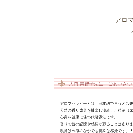
大門 美智子先生 ごあいさ
アロマセラピーとは、日本語で言うと芳
天然の香り成分を抽出し濃縮した精油（
心身を健康に保つ代替療法です。
香りで昔の記憶や感情が蘇ることはあり
嗅覚は五感のなかでも特殊な感覚です、