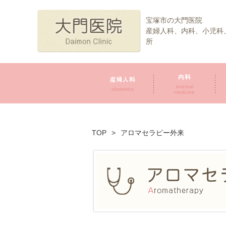
宝塚市の大門医院
産婦人科、内科、小児科
所
内科
産婦人科
internal
obstetrics
medicine
TOP
>
アロマセラピー外来