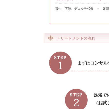
背中、下肢、デコルテ40分 ＋ 足浴
トリートメントの流れ
まずはコンサル
足浴で
（お試