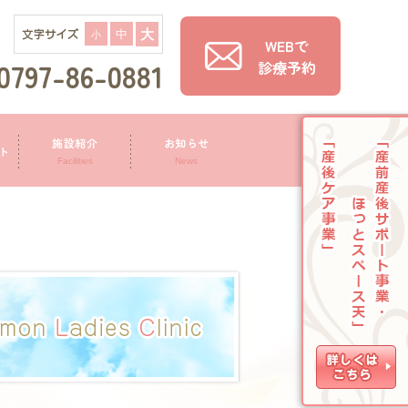
大
中
ぐ
小
WEBで
0797-86-0881
診療予約
施設紹介
お知らせ
ト
Facilities
News