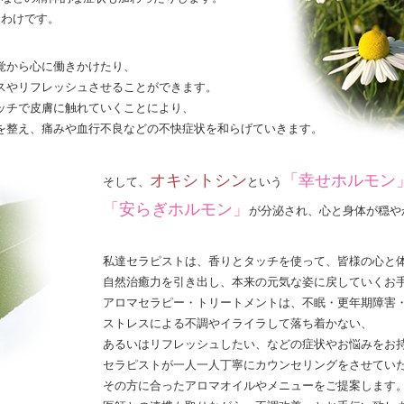
うわけです。
覚から心に働きかけたり、
スやリフレッシュさせることができます。
ッチで皮膚に触れていくことにより、
を整え、痛みや血行不良などの不快症状を和らげていきます。
オキシトシン
「幸せホルモン
そして、
という
「安らぎホルモン」
が分泌され、心と身体が穏や
私達セラピストは、香りとタッチを使って、皆様の心と
自然治癒力を引き出し、本来の元気な姿に戻していくお
アロマセラピー・トリートメントは、不眠・更年期障害
ストレスによる不調やイライラして落ち着かない、
あるいはリフレッシュしたい、などの症状やお悩みをお
セラピストが一人一人丁寧にカウンセリングをさせてい
その方に合ったアロマオイルやメニューをご提案します