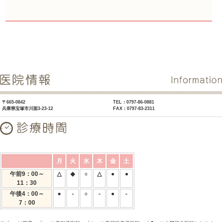
〒665-0842
TEL：0797-86-0881
兵庫県宝塚市川面3-23-12
FAX：0797-83-2311
月
火
水
木
金
土
午前9：00～
△
◆
○
△
●
●
11：30
午後4：00～
●
-
○
-
●
-
7：00