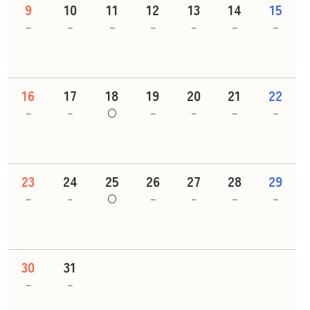
9
10
11
12
13
14
15
－
－
－
－
－
－
－
16
17
18
19
20
21
22
－
－
○
－
－
－
－
23
24
25
26
27
28
29
－
－
○
－
－
－
－
30
31
－
－