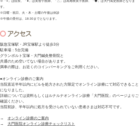
※「○」は院長、「●」は美智子医師、「△」は高尾映美子医師、「◆」は大門篤史医師となりま
す。
※日曜・祝日、火・木・土曜の午後は休診
※午後の受付は、18:30までとなります。
阪急宝塚駅・JR宝塚駅より徒歩3分
駐車場：5台完備
グランポルト宝塚・大門鍼灸整骨院と
共通のため空いてない場合があります。
満車の際は、お近くのコインパーキングをご利用ください。
●オンライン診療のご案内
当院直近半年以内にピルを処方された方限定でオンライン診療にて対応できること
になりました。
詳細については資料もしくはルナルナオンライン診療「大門医院」のページよりご
確認ください。
当院初診、半年以内に処方を受けられていない患者さまは対応不可です。
→
オンライン診療のご案内
→
大門医院オンライン診療チェックリスト