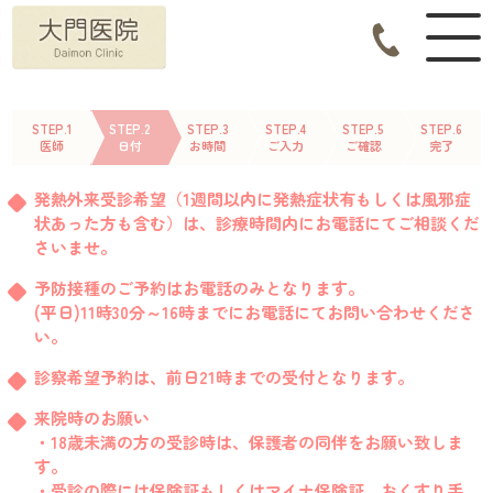
STEP.1
STEP.2
STEP.3
STEP.4
STEP.5
STEP.6
医師
日付
お時間
ご入力
ご確認
完了
発熱外来受診希望（1週間以内に発熱症状有もしくは風邪症
状あった方も含む）は、診療時間内にお電話にてご相談くだ
さいませ。
予防接種のご予約はお電話のみとなります。
(平日)11時30分～16時までにお電話にてお問い合わせくださ
い。
診察希望予約は、前日21時までの受付となります。
来院時のお願い
・18歳未満の方の受診時は、保護者の同伴をお願い致しま
す。
・受診の際には保険証もしくはマイナ保険証、おくすり手