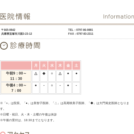
〒665-0842
TEL：0797-86-0881
兵庫県宝塚市川面3-23-12
FAX：0797-83-2311
月
火
水
木
金
土
午前9：00～
△
◆
○
△
●
●
11：30
午後4：00～
●
-
○
-
●
-
7：00
※「○」は院長、「●」は美智子医師、「△」は高尾映美子医師、「◆」は大門篤史医師となりま
す。
※日曜・祝日、火・木・土曜の午後は休診
※午後の受付は、18:30までとなります。