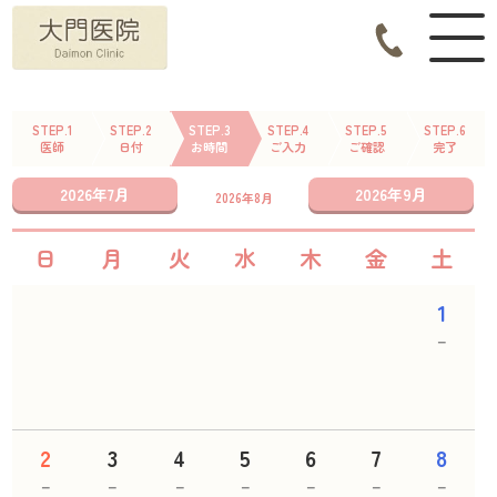
STEP.1
STEP.2
STEP.3
STEP.4
STEP.5
STEP.6
医師
日付
お時間
ご入力
ご確認
完了
2026年7月
2026年9月
2026年8月
日
月
火
水
木
金
土
1
－
2
3
4
5
6
7
8
－
－
－
－
－
－
－