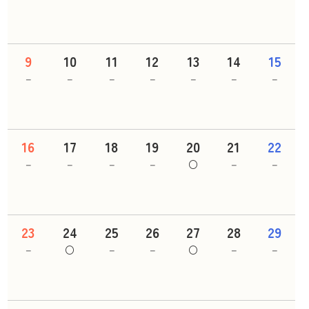
9
10
11
12
13
14
15
－
－
－
－
－
－
－
16
17
18
19
20
21
22
－
－
－
－
○
－
－
23
24
25
26
27
28
29
－
○
－
－
○
－
－